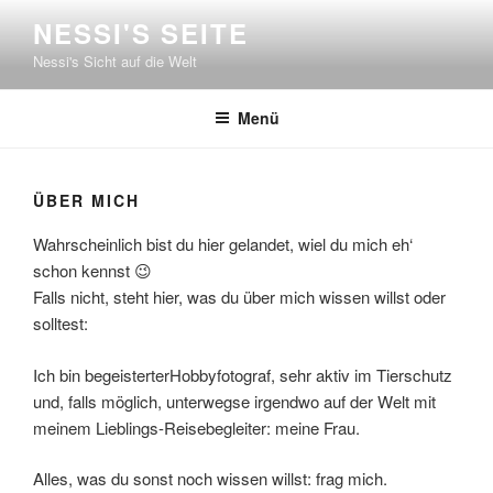
Zum
NESSI'S SEITE
Inhalt
Nessi's Sicht auf die Welt
springen
Menü
ÜBER MICH
Wahrscheinlich bist du hier gelandet, wiel du mich eh‘
schon kennst 😉
Falls nicht, steht hier, was du über mich wissen willst oder
solltest:
Ich bin begeisterterHobbyfotograf, sehr aktiv im Tierschutz
und, falls möglich, unterwegse irgendwo auf der Welt mit
meinem Lieblings-Reisebegleiter: meine Frau.
Alles, was du sonst noch wissen willst: frag mich.